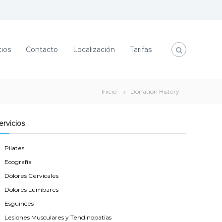
cios
Contacto
Localización
Tarifas
Inicio
Donation History
ervicios
Pilates
Ecografía
Dolores Cervicales
Dolores Lumbares
Esguinces
Lesiones Musculares y Tendinopatías