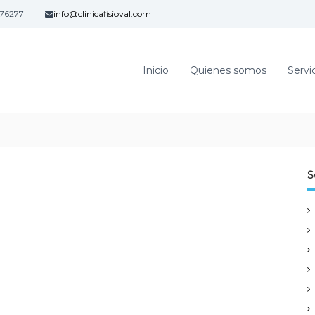
76277
info@clinicafisioval.com
Inicio
Quienes somos
Servi
S