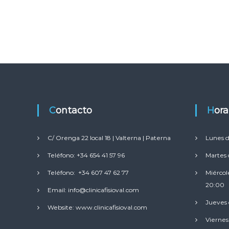
e
a
n
p
V
i
a
a
l
y
e
r
n
c
e
i
c
a
u
.
Contacto
Hor
p
e
C/ Orenga 22 local 18 | Valterna | Paterna
r
Lunes d
a
Teléfono: +34 654 41 57 96
Martes 
c
Teléfono: +34 607 47 62 77
Miércol
i
20:00
ó
Email: info@clinicafisioval.com
n
Jueves 
Website: www.clinicafisioval.com
f
Viernes
u