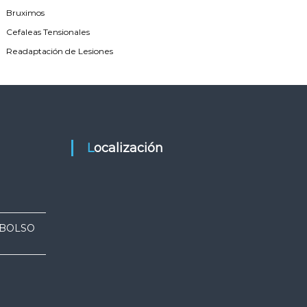
Bruximos
Cefaleas Tensionales
Readaptación de Lesiones
Localización
MBOLSO