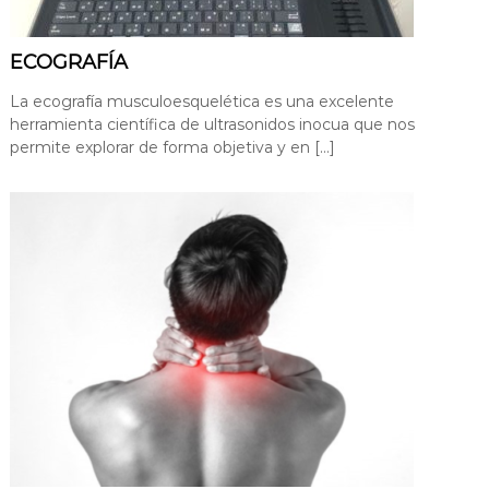
n
c
i
ECOGRAFÍA
o
La ecografía musculoesquelética es una excelente
n
herramienta científica de ultrasonidos inocua que nos
a
permite explorar de forma objetiva y en […]
l