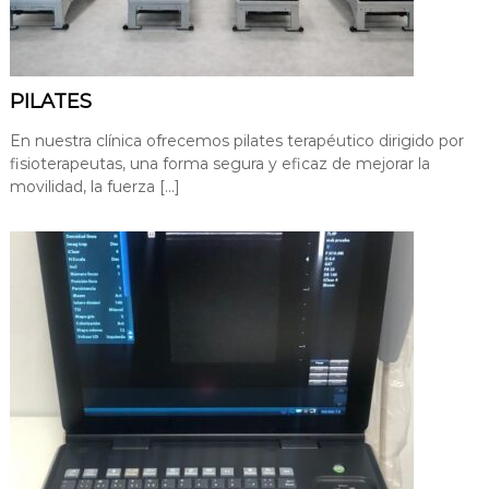
p
e
n
i
c
a
i
y
a
PILATES
.
r
En nuestra clínica ofrecemos pilates terapéutico dirigido por
e
fisioterapeutas, una forma segura y eficaz de mejorar la
c
movilidad, la fuerza […]
u
p
e
r
a
c
i
ó
n
f
u