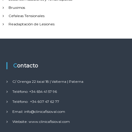
Bruximos
Cefaleas Tensionales
Readaptación de Lesiones
Contacto
C/ Orenga 22 local 18 | Valterna | Paterna
Teléfono: +34 654 41 57 96
Teléfono: +34 607 47 62 77
Email: info@clinicafisioval.com
Website: www.clinicafisioval.com