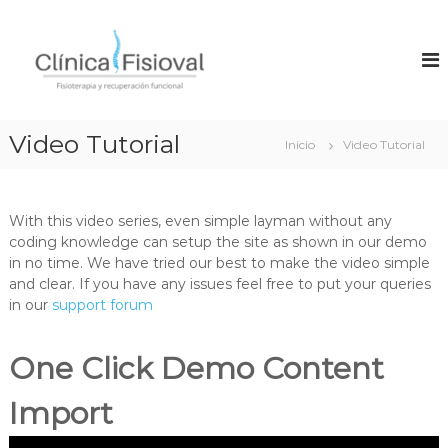
S
a
F
C
l
l
i
í
t
s
n
a
i
i
r
c
o
a
Video Tutorial
a
Inicio
Video Tutorial
v
l
F
a
i
c
s
o
l
i
n
With this video series, even simple layman without any
–
o
t
coding knowledge can setup the site as shown in our demo
F
t
e
in no time.
We have tried our best to make the video simple
e
i
n
r
and clear. If you have any issues feel free to put your queries
s
a
i
in our
support forum
i
p
d
i
o
o
a
One Click Demo Content
t
e
e
n
Import
V
r
a
a
l