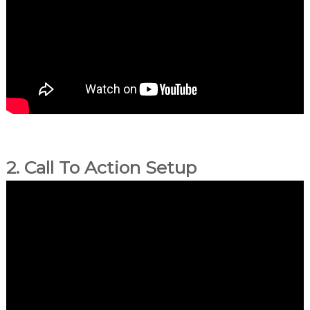
n
c
i
o
n
a
l
2. Call To Action Setup