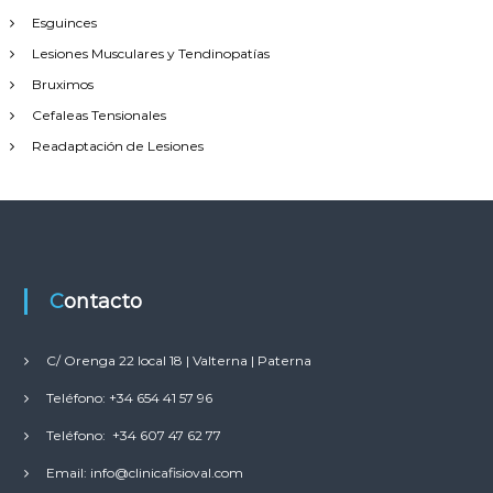
Esguinces
Lesiones Musculares y Tendinopatías
Bruximos
Cefaleas Tensionales
Readaptación de Lesiones
Contacto
C/ Orenga 22 local 18 | Valterna | Paterna
Teléfono: +34 654 41 57 96
Teléfono: +34 607 47 62 77
Email: info@clinicafisioval.com