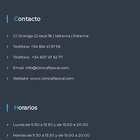
d
Contacto
e
C/ Orenga 22 local 18 | Valterna | Paterna
e
Teléfono: +34 654 41 57 96
n
Teléfono: +34 607 47 62 77
t
Email: info@clinicafisioval.com
Website: www.clinicafisioval.com
r
a
d
Horarios
a
Lunes de 9:30 a 13:30 y de 15:00 a 20:00
s
Martes de 9:30 a 13:30 y de 15:00 a 20:00