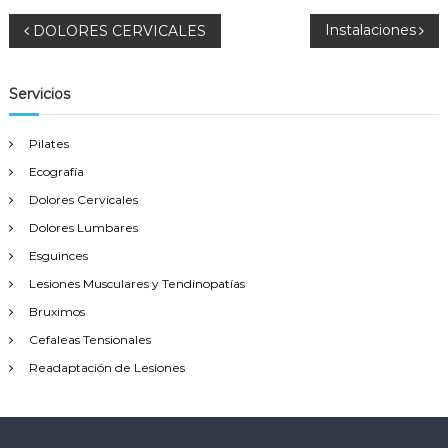
n
c
N
Instalaciones
DOLORES CERVICALES
i
o
a
n
Servicios
v
a
l
Pilates
e
Ecografía
Dolores Cervicales
g
Dolores Lumbares
a
Esguinces
Lesiones Musculares y Tendinopatías
c
Bruximos
i
Cefaleas Tensionales
Readaptación de Lesiones
ó
n