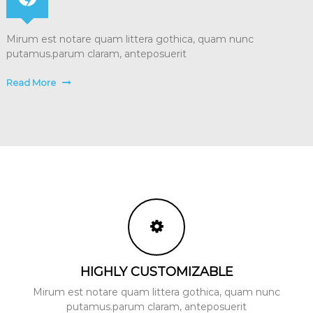
n
c
i
Mirum est notare quam littera gothica, quam nunc
o
putamus.parum claram, anteposuerit
n
a
Read More
l
HIGHLY CUSTOMIZABLE
Mirum est notare quam littera gothica, quam nunc
putamus.parum claram, anteposuerit