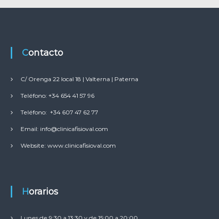
Contacto
C/ Orenga 22 local 18 | Valterna | Paterna
Teléfono: +34 654 41 57 96
Teléfono: +34 607 47 62 77
Email: info@clinicafisioval.com
Website: www.clinicafisioval.com
Horarios
Lunes de 9:30 a 13:30 y de 15:00 a 20:00