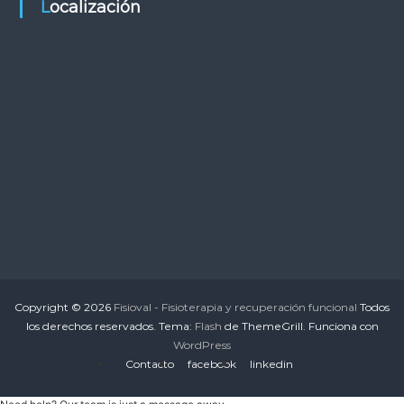
Localización
Copyright © 2026
Fisioval - Fisioterapia y recuperación funcional
Todos
los derechos reservados. Tema:
Flash
de ThemeGrill. Funciona con
WordPress
Contacto
facebook
linkedin