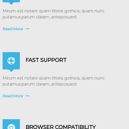
p
e
n
Mirum est notare quam littera gothica, quam nunc
i
c
putamus.parum claram, anteposuerit
a
i
y
a
Read More
.
r
e
c
u
p
FAST SUPPORT
e
r
Mirum est notare quam littera gothica, quam nunc
a
putamus.parum claram, anteposuerit
c
i
Read More
ó
n
f
u
BROWSER COMPATIBILITY