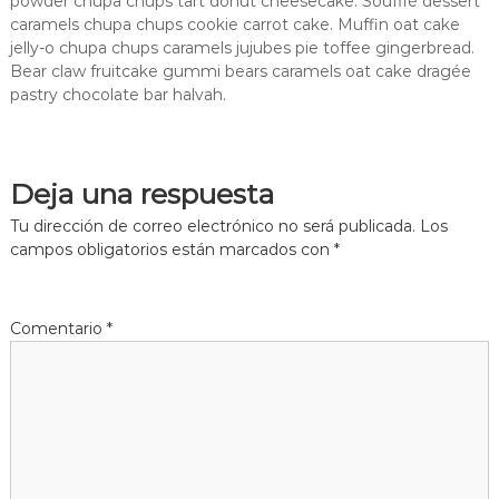
n
powder chupa chups tart donut cheesecake. Soufflé dessert
caramels chupa chups cookie carrot cake. Muffin oat cake
c
jelly-o chupa chups caramels jujubes pie toffee gingerbread.
i
Bear claw fruitcake gummi bears caramels oat cake dragée
o
pastry chocolate bar halvah.
n
a
l
Deja una respuesta
Tu dirección de correo electrónico no será publicada.
Los
campos obligatorios están marcados con
*
Comentario
*