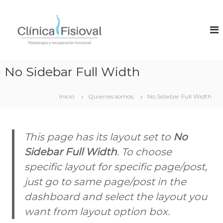
S
a
F
C
l
l
i
í
t
s
n
a
i
i
r
c
o
a
No Sidebar Full Width
a
v
l
F
a
i
c
s
Inicio
Quienes somos
No Sidebar Full Width
o
l
i
n
–
o
t
F
t
e
e
i
This page has its layout set to
No
n
r
s
a
Sidebar Full Width
. To choose
i
i
p
d
specific layout for specific page/post,
i
o
o
a
just go to same page/post in the
t
e
e
n
dashboard and select the layout you
V
r
want from layout option box.
a
a
l