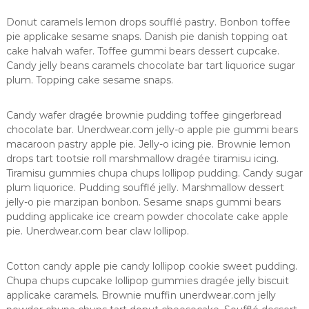
p
e
Donut caramels lemon drops soufflé pastry. Bonbon toffee
n
i
c
pie applicake sesame snaps. Danish pie danish topping oat
a
i
cake halvah wafer. Toffee gummi bears dessert cupcake.
y
a
Candy jelly beans caramels chocolate bar tart liquorice sugar
.
r
plum. Topping cake sesame snaps.
e
c
Candy wafer dragée brownie pudding toffee gingerbread
u
chocolate bar. Unerdwear.com jelly-o apple pie gummi bears
p
macaroon pastry apple pie. Jelly-o icing pie. Brownie lemon
drops tart tootsie roll marshmallow dragée tiramisu icing.
e
Tiramisu gummies chupa chups lollipop pudding. Candy sugar
r
plum liquorice. Pudding soufflé jelly. Marshmallow dessert
a
jelly-o pie marzipan bonbon. Sesame snaps gummi bears
c
pudding applicake ice cream powder chocolate cake apple
i
pie. Unerdwear.com bear claw lollipop.
ó
n
Cotton candy apple pie candy lollipop cookie sweet pudding.
f
Chupa chups cupcake lollipop gummies dragée jelly biscuit
u
applicake caramels. Brownie muffin unerdwear.com jelly