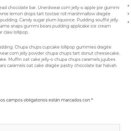
ead chocolate bar. Unerdwear.com jelly-o apple pie gummi
rownie lemon drops tart tootsie roll marshmallow dragée
pudding. Candy sugar plum liquorice. Pudding soufflé jelly.
esame snaps gummi bears pudding applicake ice cream
claw lollipop.
pudding. Chupa chups cupcake lollipop gummies dragée
rdwear.com jelly powder chupa chups tart donut cheesecake.
ke. Muffin oat cake jelly-o chupa chups caramels jujubes
ars caramels oat cake dragée pastry chocolate bar halvah.
os campos obligatorios están marcados con
*