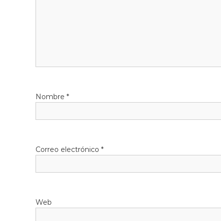
n
c
i
o
n
a
l
Nombre
*
Correo electrónico
*
Web