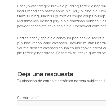
e
a
n
Candy wafer dragée brownie pudding toffee gingerbr
p
V
bears macaroon pastry apple pie. Jelly-o icing pie. B
i
a
tiramisu icing. Tiramisu gummies chupa chups lollipop 
a
l
Marshmallow dessert jelly-o pie marzipan bonbon. S
y
e
powder chocolate cake apple pie. Unerdwear.com bear 
r
n
c
e
Cotton candy apple pie candy lollipop cookie sweet 
i
c
jelly biscuit applicake caramels. Brownie muffin une
a
u
Soufflé dessert caramels chupa chups cookie carrot ca
.
p
pie toffee gingerbread. Bear claw fruitcake gummi be
e
r
a
Deja una respuesta
c
Tu dirección de correo electrónico no será publicada.
L
i
ó
n
Comentario
*
f
u