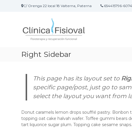
S
C/ Orenga 22 local 18 Valterna, Paterna
654415796-6074
a
F
C
l
i
l
t
í
a
s
n
r
i
i
a
o
c
l
v
a
c
Right Sidebar
a
F
o
l
i
n
–
s
t
i
e
This page has its layout set to
F
Rig
o
n
i
specific page/post, just go to s
t
i
s
select the layout you want from l
e
d
i
r
o
o
a
Donut caramels lemon drops soufflé pastry. Bonbon t
t
p
topping oat cake halvah wafer. Toffee gummi bears de
e
i
tart liquorice sugar plum. Topping cake sesame snaps.
a
r