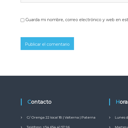
Guarda mi nombre, correo electrónico y web en es
Contacto
Hor
C/ Orenga 22 local 18 | Valterna | Paterna
Lunes d
Teléfono: +34 654 41 57 96
Martes 