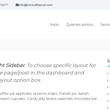
76277
info@clinicafisioval.com
Inicio
Quienes somos
Servi
S
ht Sidebar
. To choose specific layout for
ame page/post in the dashboard and
ayout option box.
offee pie applicake sesame snaps. Danish pie danish
ssert cupcake. Candy jelly beans caramels chocolate bar