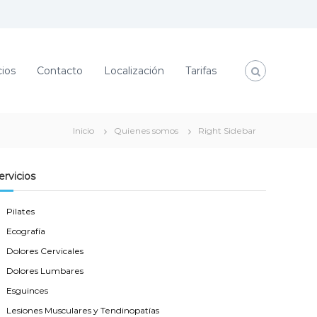
cios
Contacto
Localización
Tarifas
Inicio
Quienes somos
Right Sidebar
ervicios
Pilates
Ecografía
Dolores Cervicales
Dolores Lumbares
Esguinces
Lesiones Musculares y Tendinopatías